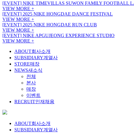
[EVENT] NIKE TIMEVILLAS SUWON FAMILY FOOTBALL 
VIEW MORE +
[EVENT] 2025 NIKE HONGDAE DANCE FESTIVAL
VIEW MORE +
[EVENT] 2025 NIKE HONGDAE RUN CLUB
VIEW MORE +
[EVENT] NIKE APGUJEONG EXPERIENCE STUDIO
VIEW MORE +
ABOUT
회사소개
SUBSIDIARY
계열사
STORE
매장
NEWS
새소식
전체
본사
매장
이벤트
RECRUIT
인재채용
ABOUT
회사소개
SUBSIDIARY
계열사